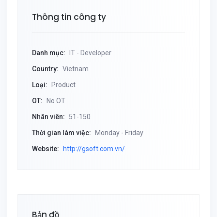
Thông tin công ty
Danh mục:
IT - Developer
Country:
Vietnam
Loại:
Product
OT:
No OT
Nhân viên:
51-150
Thời gian làm việc:
Monday - Friday
Website:
http://gsoft.com.vn/
Bản đồ