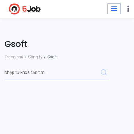
Gsoft
Trang chủ
Công ty
Gsoft