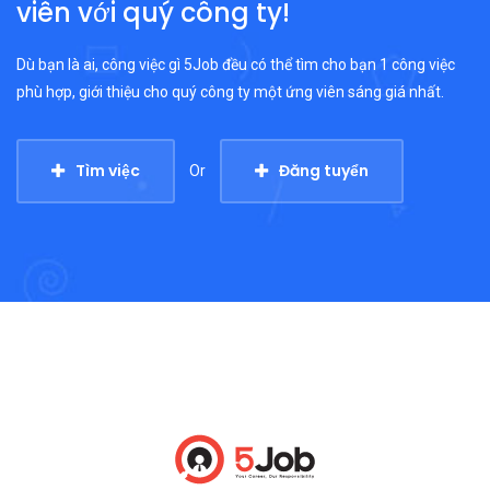
viên với quý công ty!
Dù bạn là ai, công việc gì 5Job đều có thể tìm cho bạn 1 công việc
phù hợp, giới thiệu cho quý công ty một ứng viên sáng giá nhất.
Tìm việc
Đăng tuyển
Or