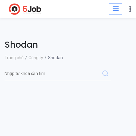
Shodan
Trang chủ
Công ty
Shodan