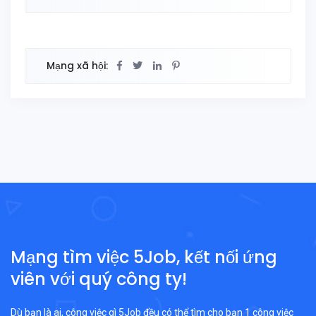
Mạng xã hội:
Mạng tìm việc 5Job, kết nối ứng
viên với quý công ty!
Dù bạn là ai, công việc gì 5Job đều có thể tìm cho bạn 1 công việc