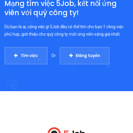
Mạng tìm việc 5Job, kết nối ứng
viên với quý công ty!
Dù bạn là ai, công việc gì 5Job đều có thể tìm cho bạn 1 công việc
phù hợp, giới thiệu cho quý công ty một ứng viên sáng giá nhất.
Tìm việc
Đăng tuyển
Or