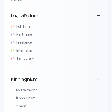
Địa điểm
Loại việc làm
Full Time
Part Time
Freelancer
Internship
Temporary
Kinh nghiệm
Mới ra trường
Ít hơn 1 năm
2 năm