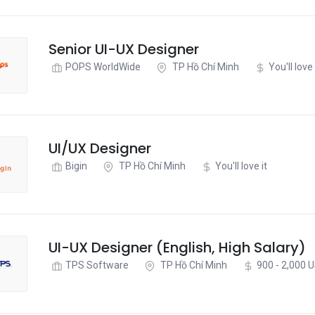
Senior UI-UX Designer
POPS WorldWide
TP Hồ Chí Minh
You'll love 
UI/UX Designer
Bigin
TP Hồ Chí Minh
You'll love it
UI-UX Designer (English, High Salary)
TPS Software
TP Hồ Chí Minh
900 - 2,000 