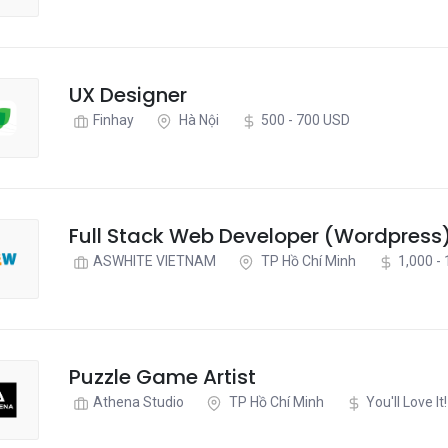
UX Designer
Finhay
Hà Nội
500 - 700 USD
Full Stack Web Developer (Wordpress
ASWHITE VIETNAM
TP Hồ Chí Minh
1,000 -
Puzzle Game Artist
Athena Studio
TP Hồ Chí Minh
You'll Love It!