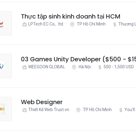
Thực tập sinh kinh doanh tại HCM
LPTech EC Co,.. ltd
TP Hồ Chí Minh
Thương 
03 Games Unity Developer ($500 - $1
WEEGOON GLOBAL
Hà Nội
500 - 1,500 USD
Web Designer
Thiết Kế Web Trust.vn
TP Hồ Chí Minh
You'll 