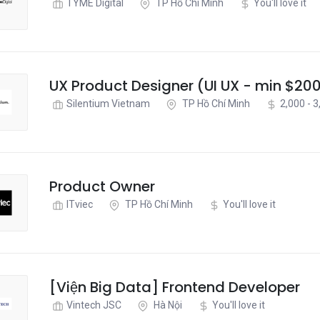
TYME Digital
TP Hồ Chí Minh
You'll love it
UX Product Designer (UI UX - min $20
Silentium Vietnam
TP Hồ Chí Minh
2,000 - 
Product Owner
ITviec
TP Hồ Chí Minh
You'll love it
[Viện Big Data] Frontend Developer
Vintech JSC
Hà Nội
You'll love it