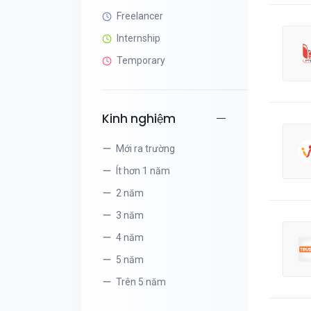
Freelancer
Internship
Temporary
Kinh nghiệm
Mới ra trường
Ít hơn 1 năm
2 năm
3 năm
4 năm
5 năm
Trên 5 năm