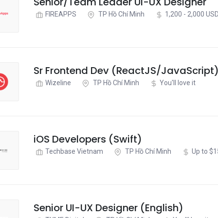
Senior/Team Leader UI-UX Designer
FIREAPPS
TP Hồ Chí Minh
1,200 - 2,000 US
Sr Frontend Dev (ReactJS/JavaScript
Wizeline
TP Hồ Chí Minh
You'll love it
iOS Developers (Swift)
Techbase Vietnam
TP Hồ Chí Minh
Up to $
Senior UI-UX Designer (English)