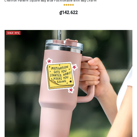
Chevron Pattern Square Bag Blue Fashionable with Bag Charm
₫142.622
SALE -41%