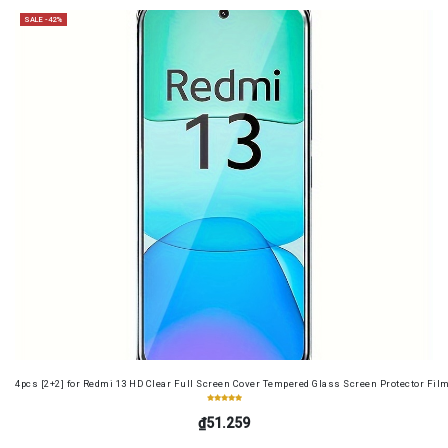
SALE -42%
4pcs [2+2] for Redmi 13 HD Clear Full Screen Cover Tempered Glass Screen Protector Fil
₫51.259