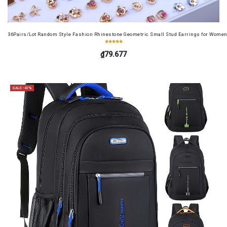
36Pairs/Lot Random Style Fashion Rhinestone Geometric Small Stud Earrings for Women 
₫79.677
SALE -47%