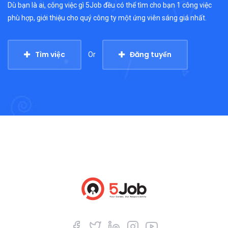
Dù bạn là ai, công việc gì 5Job đều có thể tìm cho bạn 1 công việc
phù hợp, giới thiệu cho quý công ty một ứng viên sáng giá nhất.
Tìm việc
Đăng tuyển
Or