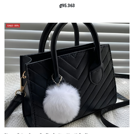
₫95.363
SALE -33%