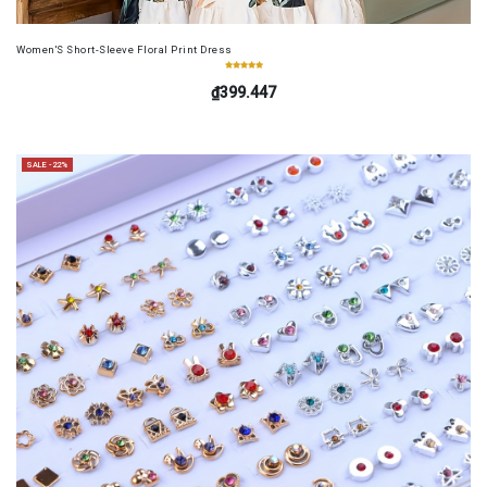
Women'S Short-Sleeve Floral Print Dress
₫399.447
SALE -22%