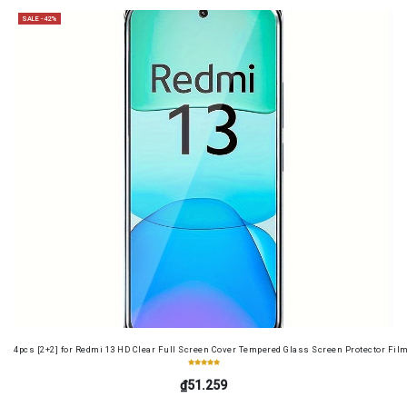
SALE -42%
4pcs [2+2] for Redmi 13 HD Clear Full Screen Cover Tempered Glass Screen Protector Fil
₫51.259