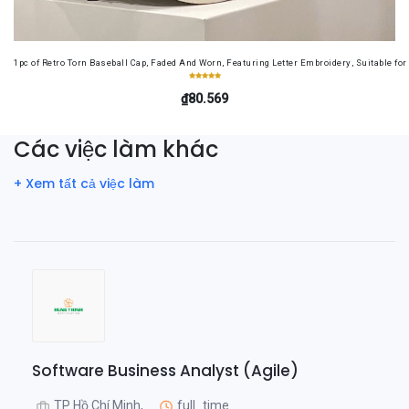
1pc of Retro Torn Baseball Cap, Faded And Worn, Featuring Letter Embroidery, Suitable f
₫80.569
Các việc làm khác
+ Xem tất cả việc làm
Software Business Analyst (Agile)
TP Hồ Chí Minh,
full_time