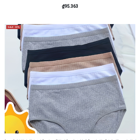
₫95.363
SALE -33%