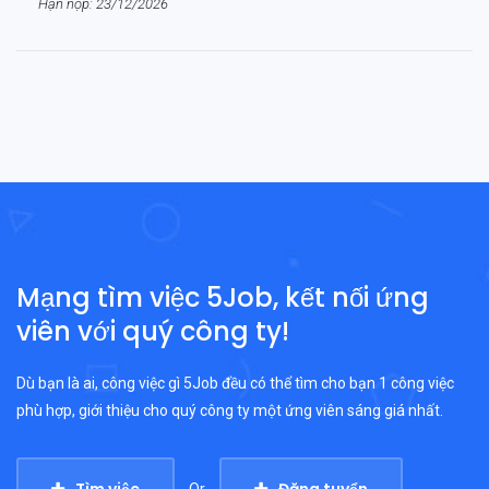
Hạn nộp: 23/12/2026
Mạng tìm việc 5Job, kết nối ứng
viên với quý công ty!
Dù bạn là ai, công việc gì 5Job đều có thể tìm cho bạn 1 công việc
phù hợp, giới thiệu cho quý công ty một ứng viên sáng giá nhất.