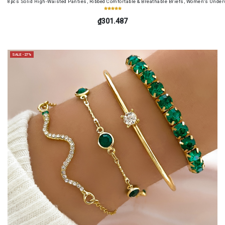
8pcs Solid High-Waisted Panties, Ribbed Comfortable & Breathable Briefs, Women's Unde
₫301.487
SALE -27%