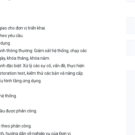
iao cho đơn vị triển khai.
theo yêu cầu.
 dụng
ành thông thường: Giám sát hệ thống, chạy các
gày, khóa tháng, khóa năm.
h đặc biệt: Xử lý các sự cố, vấn đề, thực hiện
storation test, kiểm thử các bản vá nâng cấp.
u hình tầng ứng dụng.
 hệ thống.
:
 cầu được phân công.
 theo phân công.
nh, hướng dẫn về nghiệp vụ của Đơn vị.