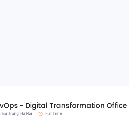
Ops - Digital Transformation Office
i Ba Trung, Ha Noi
Full Time