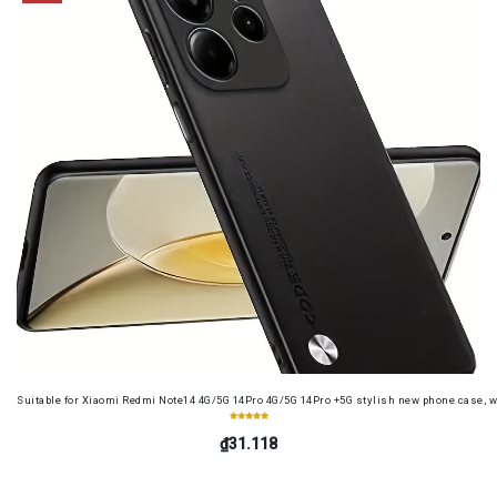
Suitable for Xiaomi Redmi Note14 4G/5G 14Pro 4G/5G 14Pro +5G stylish new phone case, wit
₫31.118