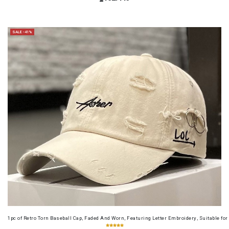
SALE -41%
1pc of Retro Torn Baseball Cap, Faded And Worn, Featuring Letter Embroidery, Suitable f