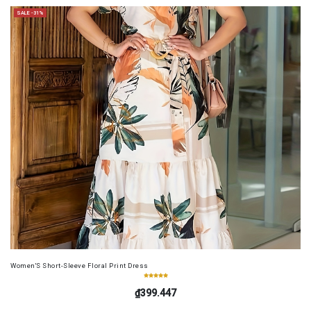
SALE -31%
Women'S Short-Sleeve Floral Print Dress
₫399.447