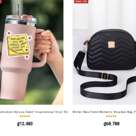
%
SALE -12%
cense Card Holder, Top-Grain Cowhide, Large Capacity, RFID Blocking Credit Card Holder, Por
otivation Versus Habit" Inspirational Vinyl Sticker – Ideal for Laptops, Water Bottles, Journ
Winter New Trend Women's Shoulder Bag, F
₫12.483
₫68.788