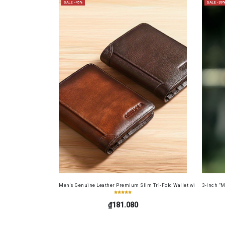
SALE -45%
SALE -39
Men's Genuine Leather Premium Slim Tri-Fold Wallet with Driver's Li
3-Inch "M
₫181.080