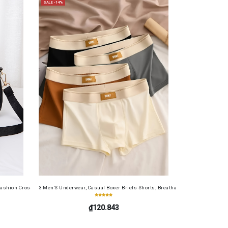
SALE -14%
table Cash Wallet for Work, Business, Commuting, Office, Anniversary, Couples
als, And Gym Equipment | Perfect for Fitness Lovers, Self-Care Supporters, And Optimistic Thi
ashion Crossbody Bag for Daily Use, Fits Phone and Cosmetics, Square Bag
3 Men'S Underwear, Casual Boxer Briefs Shorts, Breathable Comfortable Elasti
₫120.843