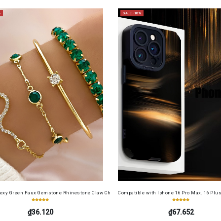
%
SALE -16%
or All Seasons, for Outdoor Park Workouts and Gym Activities
Sexy Green Faux Gemstone Rhinestone Claw Chain Snake-Shaped Bracelet Open Bangle 4pcs 
Compatible with Iphone 16 Pro Max, 16 Plus, 
₫36.120
₫67.652