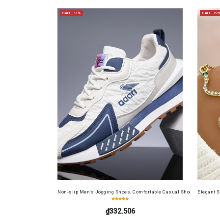
SALE -11%
SALE -27
Non-slip Men's Jogging Shoes, Comfortable Casual Shoes Suitable f
Elegant 
₫332.506