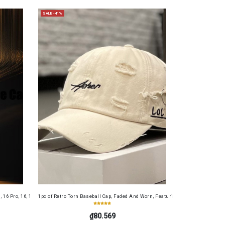
SALE -41%
Set
16 Pro, 16, 15 Pro Max, 15 Plus, 15 Pro, 15, 14 Pro Max, 14 Plus, 14 Pro, 14, 13 Pro Max, 13 P
1pc of Retro Torn Baseball Cap, Faded And Worn, Featuring Letter Embroidery
₫80.569