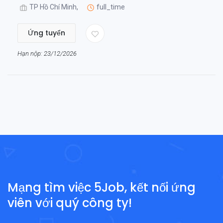
TP Hồ Chí Minh,
full_time
Ứng tuyển
Hạn nộp: 23/12/2026
Mạng tìm việc 5Job, kết nối ứng
viên với quý công ty!