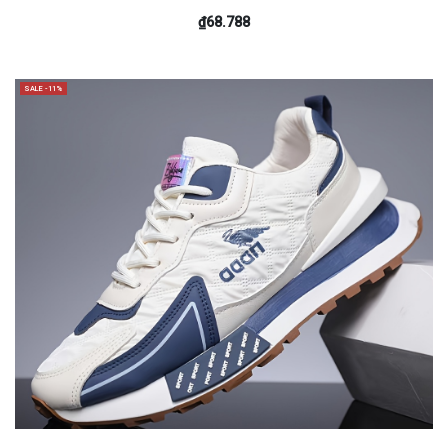
₫68.788
SALE -11%