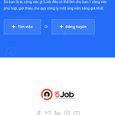
Dù bạn là ai, công việc gì 5Job đều có thể tìm cho bạn 1 công việc
phù hợp, giới thiệu cho quý công ty một ứng viên sáng giá nhất.
Tìm việc
Đăng tuyển
Or