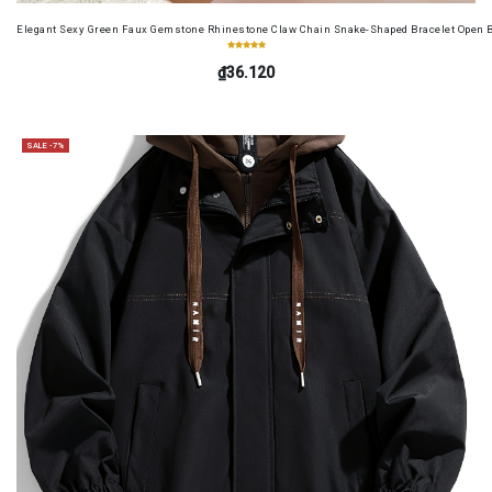
Elegant Sexy Green Faux Gemstone Rhinestone Claw Chain Snake-Shaped Bracelet Open B
₫36.120
SALE -7%