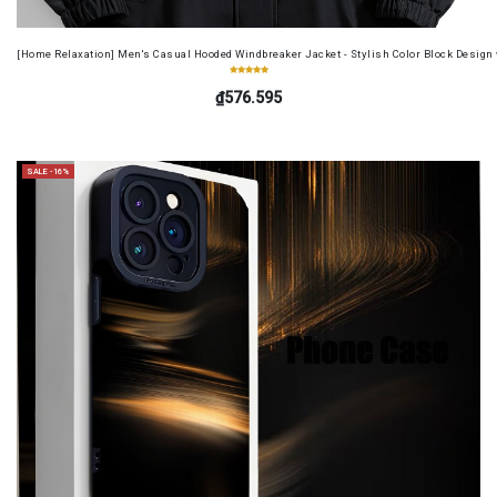
[Home Relaxation] Men's Casual Hooded Windbreaker Jacket - Stylish Color Block Design wi
₫576.595
SALE -16%