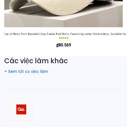
1pc of Retro Torn Baseball Cap, Faded And Worn, Featuring Letter Embroidery, Suitable f
₫80.569
Các việc làm khác
+ Xem tất cả việc làm