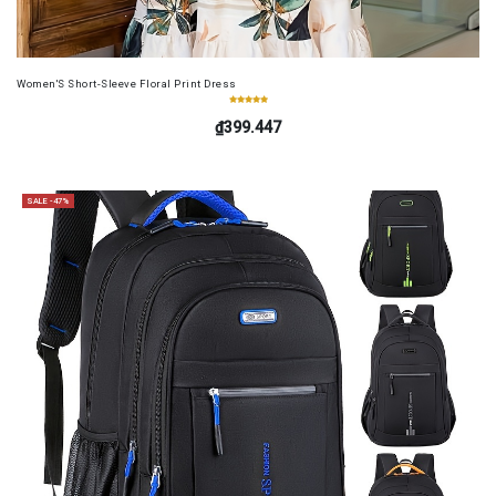
Women'S Short-Sleeve Floral Print Dress
₫399.447
SALE -47%