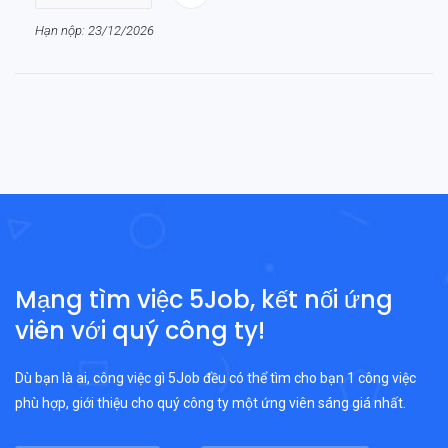
Hạn nộp: 23/12/2026
Mạng tìm việc 5Job, kết nối ứng
viên với quý công ty!
Dù bạn là ai, công việc gì 5Job đều có thể tìm cho bạn 1 công việc
phù hợp, giới thiệu cho quý công ty một ứng viên sáng giá nhất.