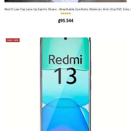
Men'S Low-Top Lace-Up Sports Shoes - Breathable Synthetic Material, Anti-Slip PVC Sole, 
₫95.544
SALE -42%