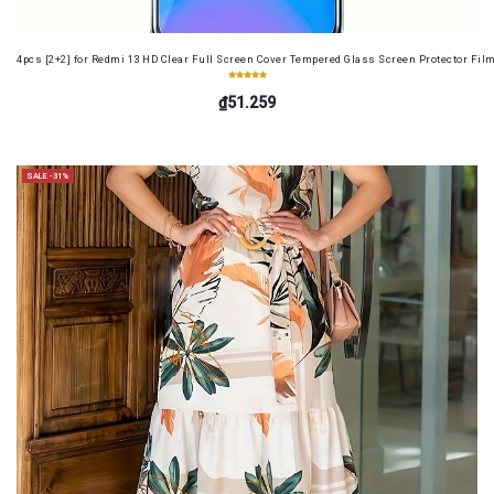
4pcs [2+2] for Redmi 13 HD Clear Full Screen Cover Tempered Glass Screen Protector Fil
₫51.259
SALE -31%