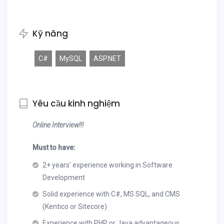
Kỹ năng
C#
MySQL
ASP.NET
Yêu cầu kinh nghiệm
Online Interview!!!
Must to have:
2+ years’ experience working in Software
Development
Solid experience with C#, MS SQL, and CMS
(Kentico or Sitecore)
Experience with PHP or Java advantageous.