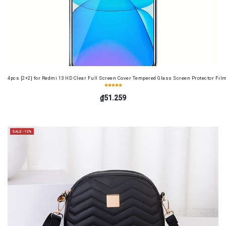
4pcs [2+2] for Redmi 13 HD Clear Full Screen Cover Tempered Glass Screen Protector Fil
₫51.259
SALE -12%