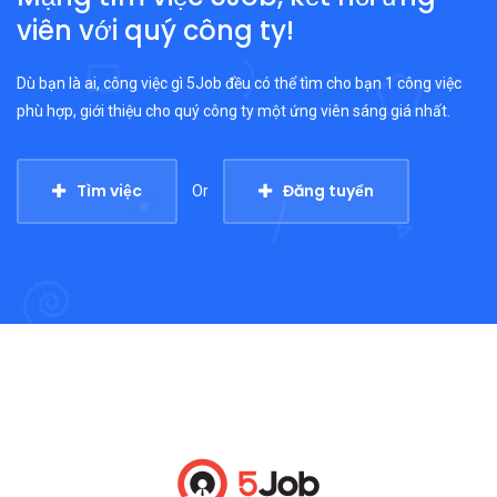
viên với quý công ty!
Dù bạn là ai, công việc gì 5Job đều có thể tìm cho bạn 1 công việc
phù hợp, giới thiệu cho quý công ty một ứng viên sáng giá nhất.
Tìm việc
Đăng tuyển
Or