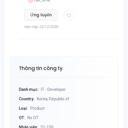
full_time
Ứng tuyển
Hạn nộp: 23/12/2026
Thông tin công ty
Danh mục:
IT - Developer
Country:
Korea, Republic of
Loại:
Product
OT:
No OT
Nhân viên:
51-150