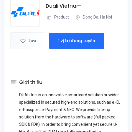
Duali Vietnam
Product
Dong Da, Ha Noi
Lưu
1 vị trí đang tuyển
Giới thiệu
DUALi Inc. is an innovative smartcard solution provider,
specialized in secured high-end solutions, such as e-ID,
e-Passport, e-Payment & NFC. We provide line-up
solution from the hardware to software (full packed
SDK & FDK). In order to bring convenient yet secure U-
life, All staff of DUALi are fully committed to