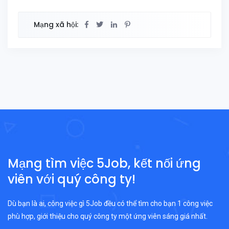
Mạng xã hội:
Mạng tìm việc 5Job, kết nối ứng
viên với quý công ty!
Dù bạn là ai, công việc gì 5Job đều có thể tìm cho bạn 1 công việc
phù hợp, giới thiệu cho quý công ty một ứng viên sáng giá nhất.