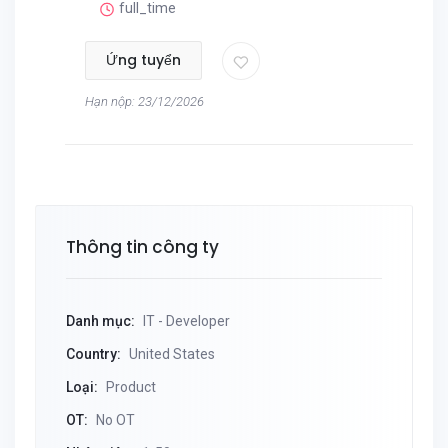
full_time
Ứng tuyển
Hạn nộp: 23/12/2026
Thông tin công ty
Danh mục:
IT - Developer
Country:
United States
Loại:
Product
OT:
No OT