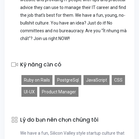
advice they can use to manage their IT career and find
the job that's best for them. We have a fun, young, no-
bullshit culture. You have an idea? Just do it! No
committees and no bureaucracy. Are you "Ít nhưng mà
chất"? Join us right NOW!!
Kỹ năng cần có
Ruby on Rails
PostgreSql
JavaScript
CSS
UI-UX
Product Manager
Lý do bạn nên chọn chúng tôi
We have a fun, Silicon Valley style startup culture that