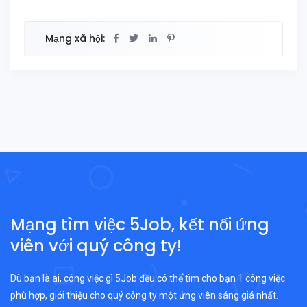
Mạng xã hội:
Mạng tìm việc 5Job, kết nối ứng
viên với quý công ty!
Dù bạn là ai, công việc gì 5Job đều có thể tìm cho bạn 1 công việc
phù hợp, giới thiệu cho quý công ty một ứng viên sáng giá nhất.