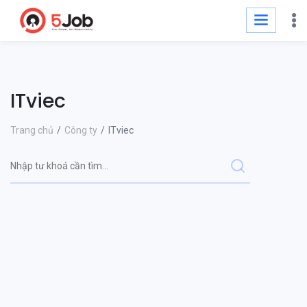
ITviec
Trang chủ
Công ty
ITviec