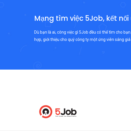
Mạng tìm việc 5Job, kết nối
Dù bạn là ai, công việc gì 5Job đều có thể tìm cho bạn
hợp, giới thiệu cho quý công ty một ứng viên sáng giá