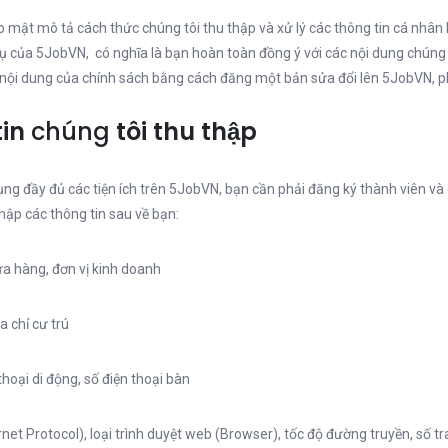
 mật mô tả cách thức chúng tôi thu thập và xử lý các thông tin cá nhân
ụ của 5JobVN, có nghĩa là bạn hoàn toàn đồng ý với các nội dung chúng 
 nội dung của chính sách bằng cách đăng một bản sửa đổi lên 5JobVN, ph
in
chúng
tôi thu thập
ụng đầy đủ các tiện ích trên 5JobVN, bạn cần phải đăng ký thành viên v
thập các thông tin sau về bạn:
ửa hàng, đơn vị kinh doanh
ịa chỉ cư trú
thoại di động, số điện thoại bàn
ternet Protocol), loại trình duyệt web (Browser), tốc độ đường truyền, số