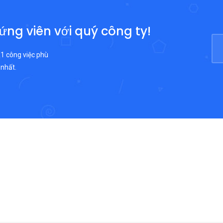
 ứng viên với quý công ty!
 1 công việc phù
 nhất.