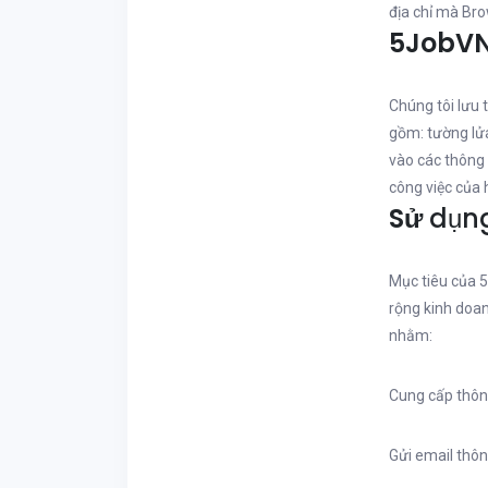
địa chỉ mà Bro
5JobVN 
Chúng tôi lưu 
gồm: tường lửa
vào các thông 
công việc của
Sử
dụn
Mục tiêu của 5
rộng kinh doan
nhằm:
Cung cấp thông
Gửi email thôn