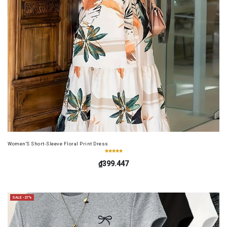
Women'S Short-Sleeve Floral Print Dress
₫399.447
SALE -27%