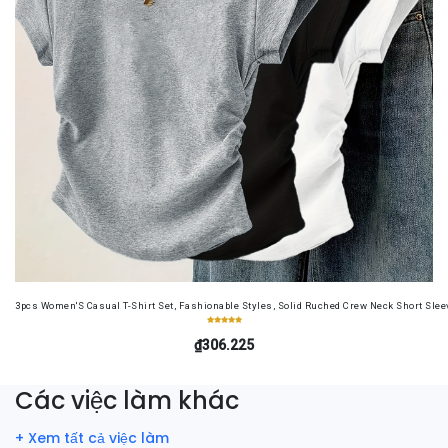
3pcs Women'S Casual T-Shirt Set, Fashionable Styles, Solid Ruched Crew Neck Short Sleeve
₫306.225
Các việc làm khác
+ Xem tất cả việc làm