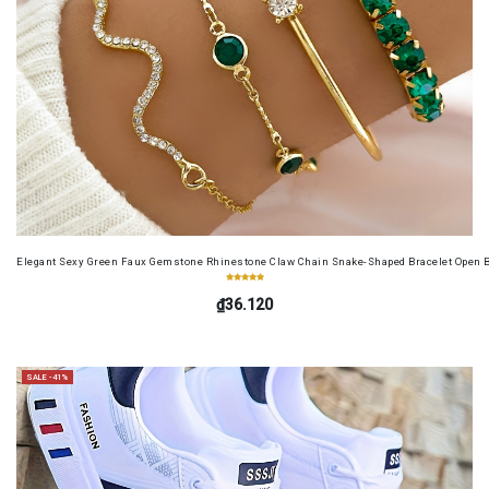
Elegant Sexy Green Faux Gemstone Rhinestone Claw Chain Snake-Shaped Bracelet Open B
₫36.120
SALE -41%