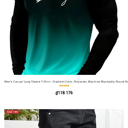
Men's Casual Long Sleeve T-Shirt - Gradient Color, Polyester, Machine Washable, Round Ne
₫118.176
SALE -18%