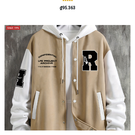
₫95.363
SALE -19%