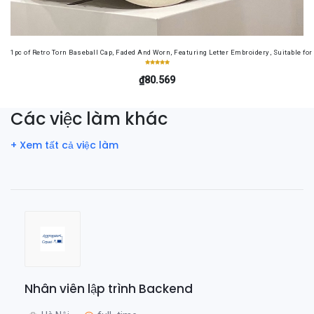
1pc of Retro Torn Baseball Cap, Faded And Worn, Featuring Letter Embroidery, Suitable f
₫80.569
Các việc làm khác
+ Xem tất cả việc làm
Nhân viên lập trình Backend