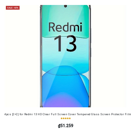
SALE -42%
4pcs [2+2] for Redmi 13 HD Clear Full Screen Cover Tempered Glass Screen Protector Fil
₫51.259