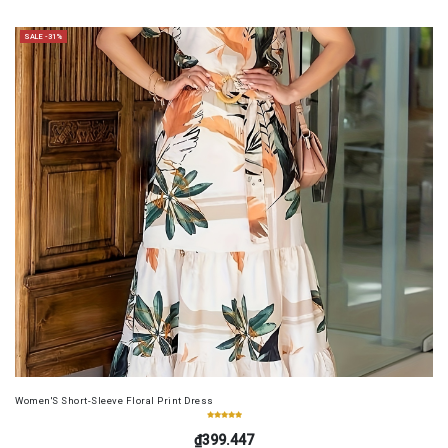
SALE -31%
Women'S Short-Sleeve Floral Print Dress
₫399.447