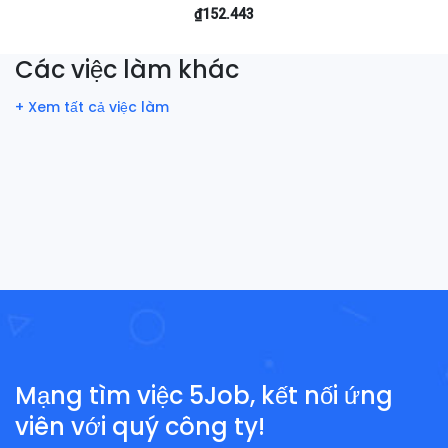
₫152.443
Các việc làm khác
+ Xem tất cả việc làm
Mạng tìm việc 5Job, kết nối ứng
viên với quý công ty!