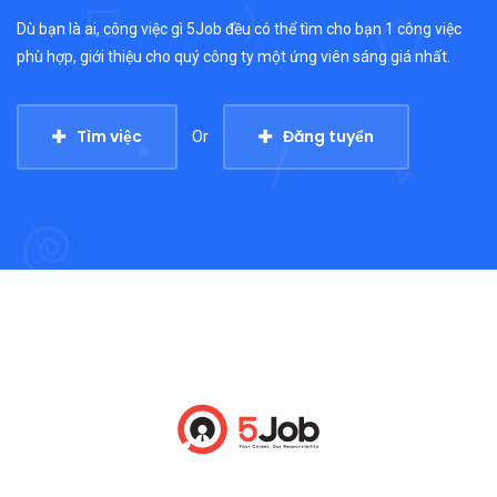
Dù bạn là ai, công việc gì 5Job đều có thể tìm cho bạn 1 công việc
phù hợp, giới thiệu cho quý công ty một ứng viên sáng giá nhất.
Tìm việc
Đăng tuyển
Or