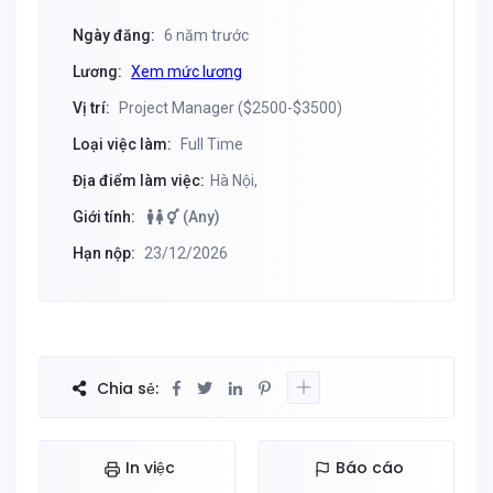
Ngày đăng:
6 năm trước
Lương:
Xem mức lương
Vị trí:
Project Manager ($2500-$3500)
Loại việc làm:
Full Time
Địa điểm làm việc:
Hà Nội,
Giới tính:
(Any)
Hạn nộp:
23/12/2026
Chia sẻ:
In việc
Báo cáo