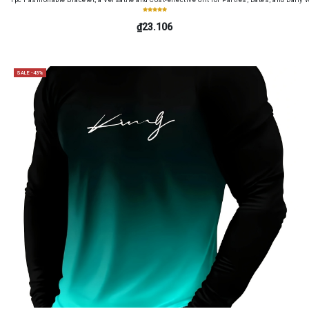
₫23.106
SALE -43%