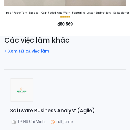
1pc of Retro Torn Baseball Cap, Faded And Worn, Featuring Letter Embroidery, Suitable f
₫80.569
Các việc làm khác
+ Xem tất cả việc làm
Software Business Analyst (Agile)
TP Hồ Chí Minh,
full_time