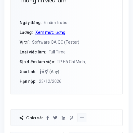
Thông tin việc làm
Ngày đăng:
6 năm trước
Lương:
Xem mức lương
Vị trí:
Software QA QC (Tester)
Loại việc làm:
Full Time
Địa điểm làm việc:
TP Hồ Chí Minh,
Giới tính:
(Any)
Hạn nộp:
23/12/2026
Chia sẻ: