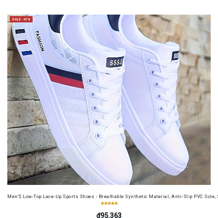
SALE -41%
Men'S Low-Top Lace-Up Sports Shoes - Breathable Synthetic Material, Anti-Slip PVC Sole, 
₫95.363