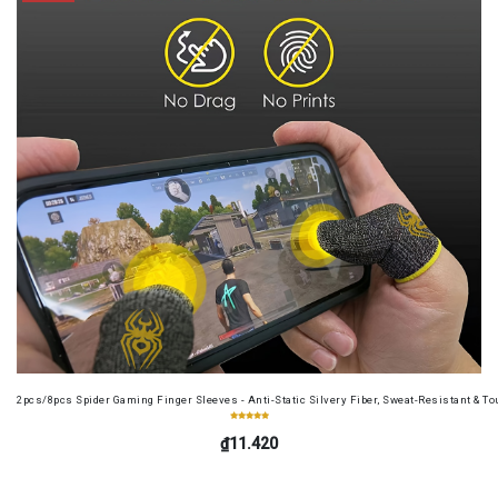
2pcs/8pcs Spider Gaming Finger Sleeves - Anti-Static Silvery Fiber, Sweat-Resistant & Tou
₫11.420