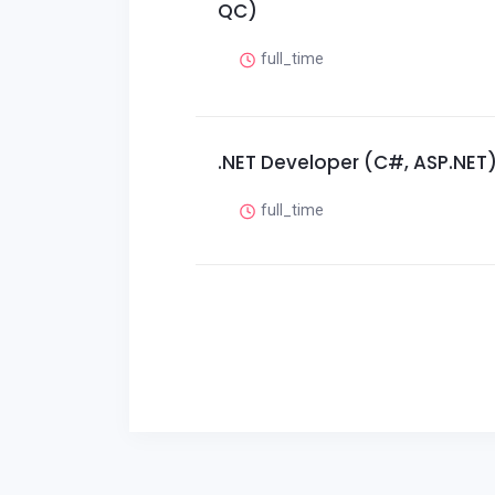
QC)
full_time
.NET Developer (C#, ASP.NET
full_time