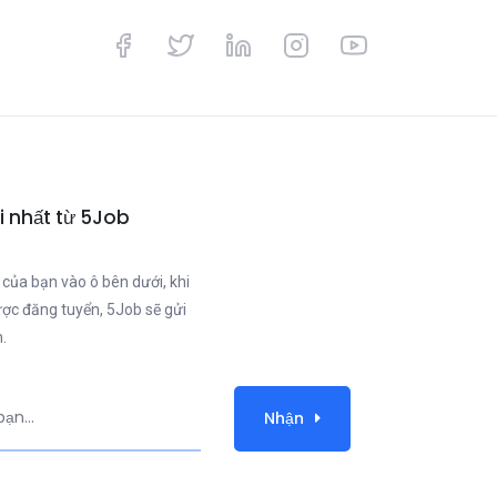
i nhất từ 5Job
 của bạn vào ô bên dưới, khi
ược đăng tuyển, 5Job sẽ gửi
.
Nhận