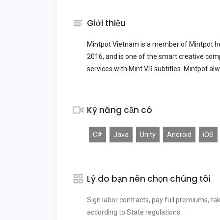
Giới thiệu
Mintpot Vietnam is a member of Mintpot hea
2016, and is one of the smart creative comp
services with Mint VR subtitles. Mintpot alw
Kỹ năng cần có
C#
Java
Unity
Android
iOS
Lý do bạn nên chọn chúng tôi
Sign labor contracts, pay full premiums, t
according to State regulations.