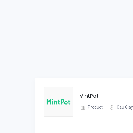
MintPot
Product
Cau Giay