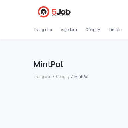
Trang chủ
Việc làm
Công ty
Tin tức
MintPot
Trang chủ
Công ty
MintPot