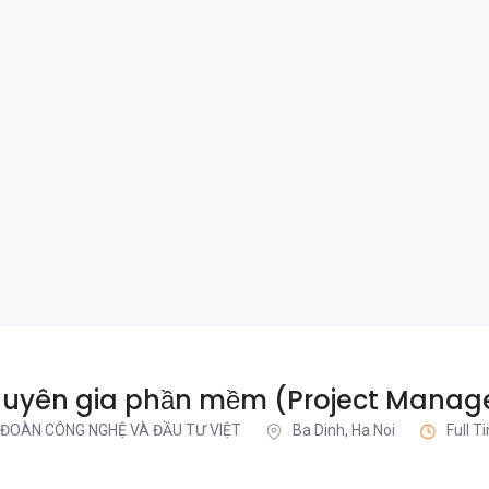
uyên gia phần mềm (Project Manag
 ĐOÀN CÔNG NGHỆ VÀ ĐẦU TƯ VIỆT
Ba Dinh, Ha Noi
Full T