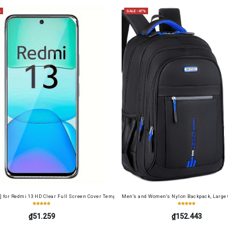
%
SALE -47%
ne Washable, Round Neck, Letter Print Design
] for Redmi 13 HD Clear Full Screen Cover Tempered Glass Screen Protector Film+ Camera Len
Men's and Women's Nylon Backpack, Large Ca
₫51.259
₫152.443