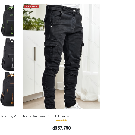
SALE -18%
s Soft Film 4in1 for Redmi 13 4G
pacity, Multi-functional, Wear-resistant, Laptop Bag, for Commuting, Short Trips, and Outdo
Men's Workwear Slim Fit Jeans
₫357.750