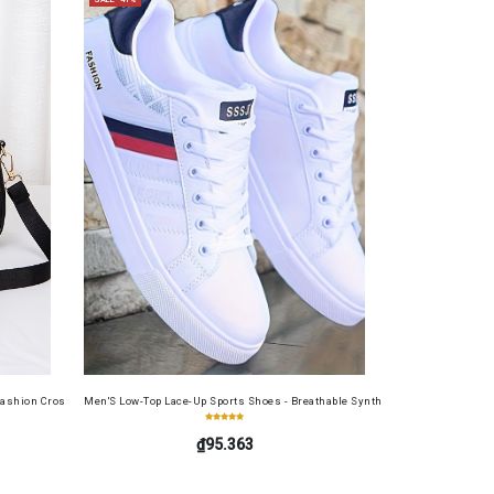
table Cash Wallet for Work, Business, Commuting, Office, Anniversary, Couples
Set
ashion Crossbody Bag for Daily Use, Fits Phone and Cosmetics, Square Bag
Men'S Low-Top Lace-Up Sports Shoes - Breathable Synthetic Material, Anti-Sli
₫95.363