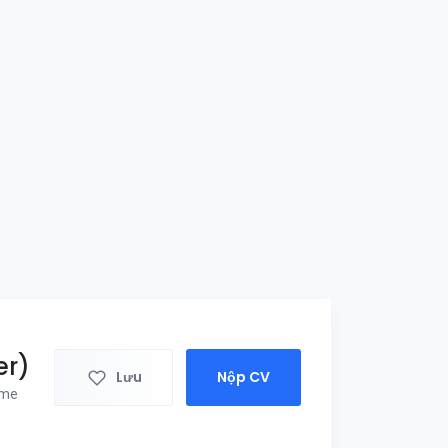
er)
Lưu
Nộp CV
ime