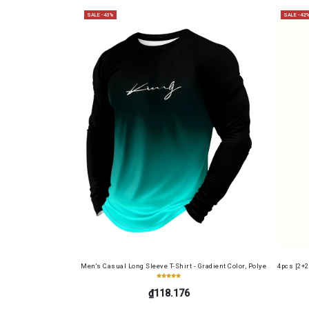
SALE -43%
SALE -42
Men's Casual Long Sleeve T-Shirt - Gradient Color, Polyester, Machi
4pcs [2+2
₫118.176