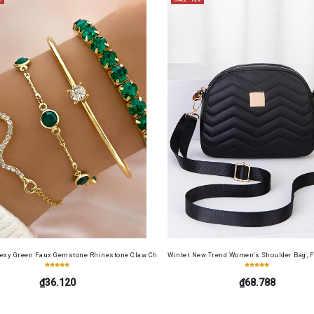
cense Card Holder, Top-Grain Cowhide, Large Capacity, RFID Blocking Credit Card Holder, Por
Sexy Green Faux Gemstone Rhinestone Claw Chain Snake-Shaped Bracelet Open Bangle 4pcs 
Winter New Trend Women's Shoulder Bag, F
₫36.120
₫68.788