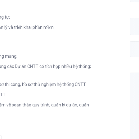
g tự;
n lý và triển khai phần mềm
hống mạng;
công các Dự án CNTT có tích hợp nhiều hệ thống;
 sơ thi công, hồ sơ thử nghiệm hệ thống CNTT.
NTT.
ệm về soạn thảo quy trình, quản lý dự án, quản