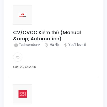
CV/CVCC Kiểm thử (Manual
&amp; Automation)
Techcombank
Hà Nội
You'll love it
Hạn: 23/12/2026