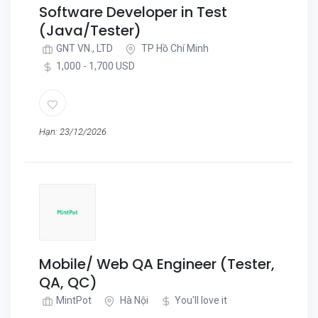
Software Developer in Test
(Java/Tester)
GNT VN., LTD
TP Hồ Chí Minh
1,000 - 1,700 USD
Hạn: 23/12/2026
Mobile/ Web QA Engineer (Tester,
QA, QC)
MintPot
Hà Nội
You'll love it