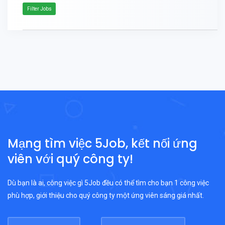
Filter Jobs
Mạng tìm việc 5Job, kết nối ứng
viên với quý công ty!
Dù bạn là ai, công việc gì 5Job đều có thể tìm cho bạn 1 công việc
phù hợp, giới thiệu cho quý công ty một ứng viên sáng giá nhất.