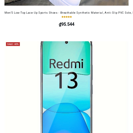
Men'S Low-Top Lace-Up Sports Shoes - Breathable Synthetic Material, Anti-Slip PVC Sole, 
₫95.544
SALE -42%