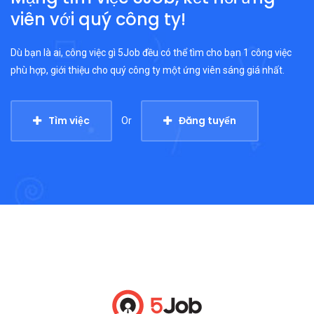
viên với quý công ty!
Dù bạn là ai, công việc gì 5Job đều có thể tìm cho bạn 1 công việc
phù hợp, giới thiệu cho quý công ty một ứng viên sáng giá nhất.
Tìm việc
Đăng tuyển
Or