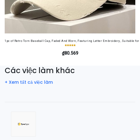
1pc of Retro Torn Baseball Cap, Faded And Worn, Featuring Letter Embroidery, Suitable f
₫80.569
Các việc làm khác
+ Xem tất cả việc làm