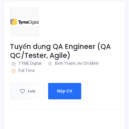
Tuyển dụng QA Engineer (QA
QC/Tester, Agile)
TYME Digital
Binh Thanh, Ho Chi Minh
Full Time
Lưu
Nộp CV