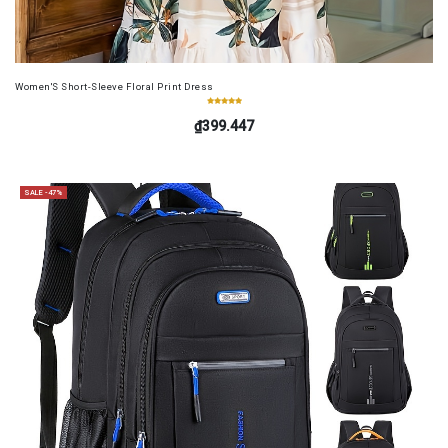
Women'S Short-Sleeve Floral Print Dress
₫399.447
SALE -47%