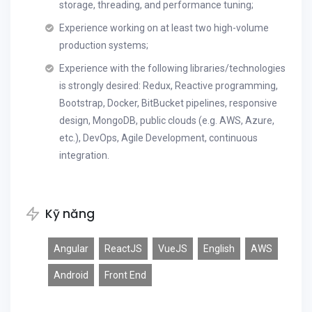
storage, threading, and performance tuning;
Experience working on at least two high-volume
production systems;
Experience with the following libraries/technologies
is strongly desired: Redux, Reactive programming,
Bootstrap, Docker, BitBucket pipelines, responsive
design, MongoDB, public clouds (e.g. AWS, Azure,
etc.), DevOps, Agile Development, continuous
integration.
Kỹ năng
Angular
ReactJS
VueJS
English
AWS
Android
Front End