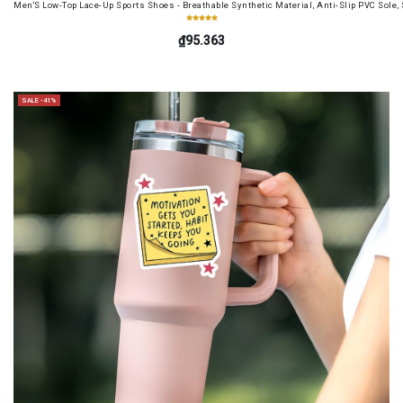
Men'S Low-Top Lace-Up Sports Shoes - Breathable Synthetic Material, Anti-Slip PVC Sole, 
₫95.363
SALE -41%