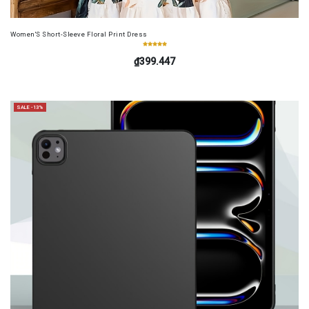
Women'S Short-Sleeve Floral Print Dress
₫399.447
SALE -13%