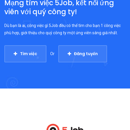
Mạng tìm việc 5Job, kết nối ứng
viên với quý công ty!
Dù bạn là ai, công việc gì 5Job đều có thể tìm cho bạn 1 công việc
phù hợp, giới thiệu cho quý công ty một ứng viên sáng giá nhất.
Tìm việc
Đăng tuyển
Or