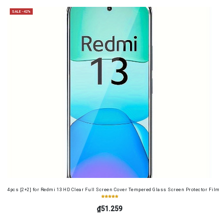
SALE -42%
4pcs [2+2] for Redmi 13 HD Clear Full Screen Cover Tempered Glass Screen Protector Fil
₫51.259