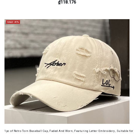
₫118.176
SALE -41%
1pc of Retro Torn Baseball Cap, Faded And Worn, Featuring Letter Embroidery, Suitable f