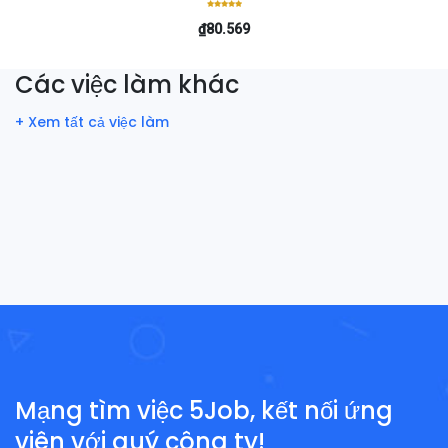
₫80.569
Các việc làm khác
+ Xem tất cả việc làm
Mạng tìm việc 5Job, kết nối ứng
viên với quý công ty!