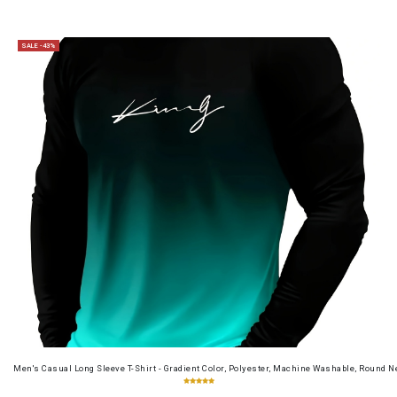
SALE -43%
Men's Casual Long Sleeve T-Shirt - Gradient Color, Polyester, Machine Washable, Round Ne