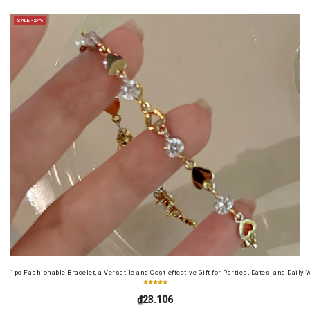
SALE -27%
1pc Fashionable Bracelet, a Versatile and Cost-effective Gift for Parties, Dates, and Dail
₫23.106