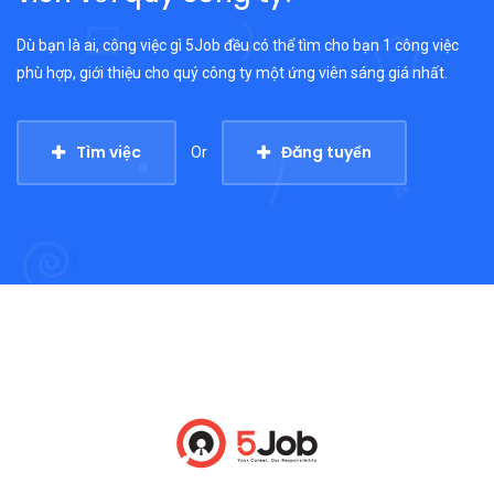
Dù bạn là ai, công việc gì 5Job đều có thể tìm cho bạn 1 công việc
phù hợp, giới thiệu cho quý công ty một ứng viên sáng giá nhất.
Tìm việc
Đăng tuyển
Or