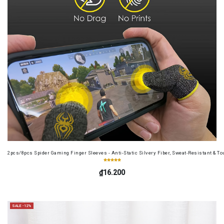
2pcs/8pcs Spider Gaming Finger Sleeves - Anti-Static Silvery Fiber, Sweat-Resistant & Tou
₫16.200
SALE -12%