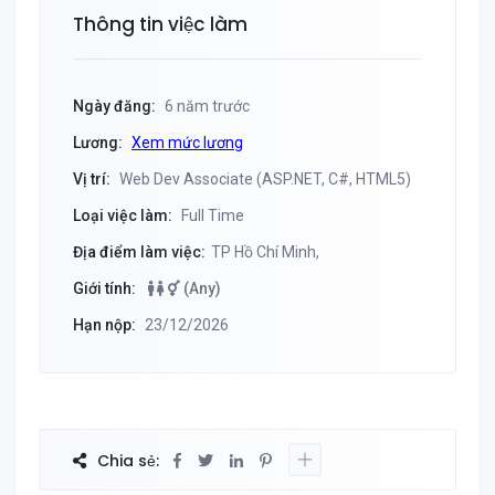
Thông tin việc làm
Ngày đăng:
6 năm trước
Lương:
Xem mức lương
Vị trí:
Web Dev Associate (ASP.NET, C#, HTML5)
Loại việc làm:
Full Time
Địa điểm làm việc:
TP Hồ Chí Minh,
Giới tính:
(Any)
Hạn nộp:
23/12/2026
Chia sẻ: