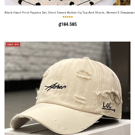
Black Heart Print Pajama Set, Short Sleeve Button-Up Top And Shorts, Women'S Sleepwea
₫184.585
SALE -41%