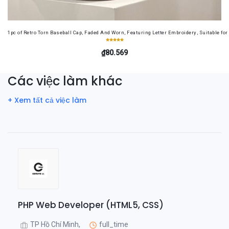
1pc of Retro Torn Baseball Cap, Faded And Worn, Featuring Letter Embroidery, Suitable f
₫80.569
Các việc làm khác
+ Xem tất cả việc làm
PHP Web Developer (HTML5, CSS)
TP Hồ Chí Minh,
full_time