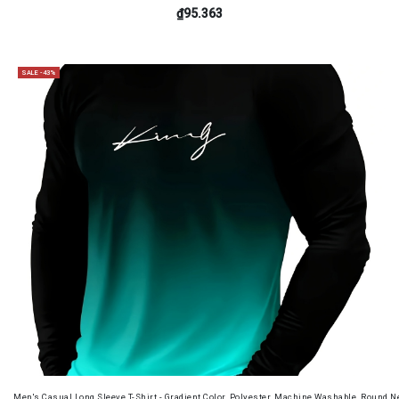
₫95.363
SALE -43%
Men's Casual Long Sleeve T-Shirt - Gradient Color, Polyester, Machine Washable, Round Ne