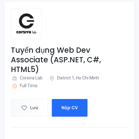
Tuyển dụng Web Dev
Associate (ASP.NET, C#,
HTML5)
Corsiva Lab
District 1, Ho Chi Minh
Full Time
Lưu
Nộp CV