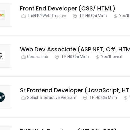
Front End Developer (CSS/ HTML)
Thiết Kế Web Trust.vn
TP Hồ Chí Minh
You'll 
Web Dev Associate (ASP.NET, C#, HT
Corsiva Lab
TP Hồ Chí Minh
You'll love it
Sr Frontend Developer (JavaScript, H
Splash Interactive Vietnam
TP Hồ Chí Minh