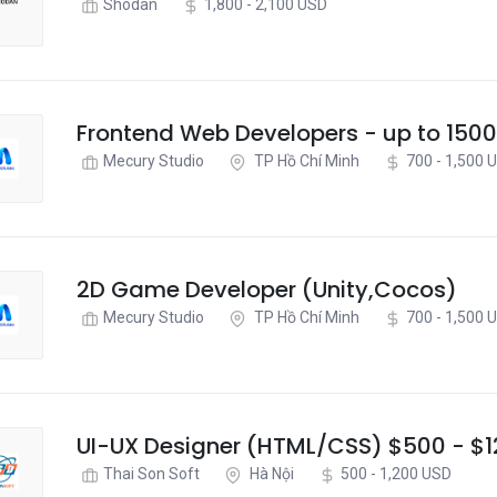
Shodan
1,800 - 2,100 USD
Frontend Web Developers - up to 150
Mecury Studio
TP Hồ Chí Minh
700 - 1,500 
2D Game Developer (Unity,Cocos)
Mecury Studio
TP Hồ Chí Minh
700 - 1,500 
UI-UX Designer (HTML/CSS) $500 - $
Thai Son Soft
Hà Nội
500 - 1,200 USD