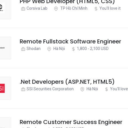
PHP Web Developer (HTML5, CSS)
Corsiva Lab
TP Hồ Chí Minh
You'll love it
Remote Fullstack Software Engineer
Shodan
Hà Nội
1,800 - 2,100 USD
.Net Developers (ASP.NET, HTML5)
SSI Securities Corporation
Hà Nội
You'll love
Remote Customer Success Engineer