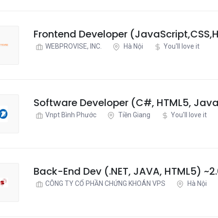
Frontend Developer (JavaScript,CSS,
WEBPROVISE, INC.
Hà Nội
You'll love it
Software Developer (C#, HTML5, Jav
Vnpt Bình Phước
Tiền Giang
You'll love it
Back-End Dev (.NET, JAVA, HTML5) ~2
CÔNG TY CỔ PHẦN CHỨNG KHOÁN VPS
Hà Nội