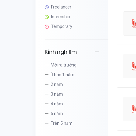
Freelancer
Internship
Temporary
Kinh nghiệm
Mới ra trường
Ít hơn 1 năm
2 năm
3 năm
4 năm
5 năm
Trên 5 năm