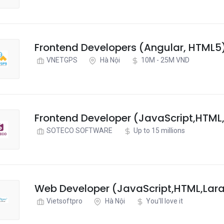
Frontend Developers (Angular, HTML5
VNETGPS
Hà Nội
10M - 25M VND
Frontend Developer (JavaScript,HTML
SOTECO SOFTWARE
Up to 15 millions
Web Developer (JavaScript,HTML,Lara
Vietsoftpro
Hà Nội
You'll love it